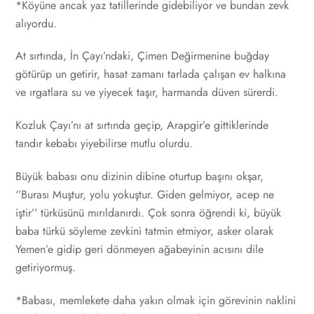
*Köyüne ancak yaz tatillerinde gidebiliyor ve bundan zevk
alıyordu.
At sırtında, İn Çayı’ndaki, Çimen Değirmenine buğday
götürüp un getirir, hasat zamanı tarlada çalışan ev halkına
ve ırgatlara su ve yiyecek taşır, harmanda düven sürerdi.
Kozluk Çayı’nı at sırtında geçip, Arapgir’e gittiklerinde
tandır kebabı yiyebilirse mutlu olurdu.
Büyük babası onu dizinin dibine oturtup başını okşar,
‘’Burası Muştur, yolu yokuştur. Giden gelmiyor, acep ne
iştir’’ türküsünü mırıldanırdı. Çok sonra öğrendi ki, büyük
baba türkü söyleme zevkini tatmin etmiyor, asker olarak
Yemen’e gidip geri dönmeyen ağabeyinin acısını dile
getiriyormuş.
*Babası, memlekete daha yakın olmak için görevinin naklini