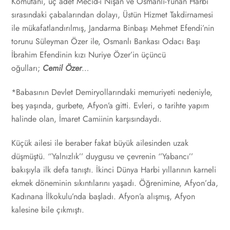
Komutanı, üç adet Mecid-i Nişan ve Osmanlı-Yunan Harbi
sırasındaki çabalarından dolayı, Üstün Hizmet Takdirnamesi
ile mükafatlandırılmış, Jandarma Binbaşı Mehmet Efendi’nin
torunu Süleyman Özer ile, Osmanlı Bankası Odacı Başı
İbrahim Efendinin kızı Nuriye Özer’in üçüncü
oğulları;
Cemil Özer
…
*Babasının Devlet Demiryollarındaki memuriyeti nedeniyle,
beş yaşında, gurbete, Afyon’a gitti. Evleri, o tarihte yapım
halinde olan, İmaret Camiinin karşısındaydı.
Küçük ailesi ile beraber fakat büyük ailesinden uzak
düşmüştü. ‘’Yalnızlık’’ duygusu ve çevrenin ‘’Yabancı’’
bakışıyla ilk defa tanıştı. İkinci Dünya Harbi yıllarının karneli
ekmek döneminin sıkıntılarını yaşadı. Öğrenimine, Afyon’da,
Kadınana İlkokulu’nda başladı. Afyon’a alışmış, Afyon
kalesine bile çıkmıştı.