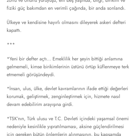
zorlu ve onurlu yürüyüşü, elli beş yaşında, bilgi, birikim ve
fiziki güç bakımdan en verimli çağında, bir anda sonlandı.
Ülkeye ve kendisine hayırlı olmasını dileyerek askeri defteri
kapattı.
***
*Yeni bir defter açtı… Emeklilik her şeyin bittiği anlamına
gelmemeli, kimse birikimlerinin üstünü örtüp küflenmeye terk
etmemeli görüşündeydi.
*İnsan, ulus, ülke, devlet kavramlarının ifade ettiği değerleri
korumak, geliştirmek, zenginleştirmek için, hizmete nasıl
devam edebilirim arayışına girdi.
*TSK’nın, Türk ulusu ve T.C. Devleti içindeki yaşamsal önemi
nedeniyle kesinlikle yıpratılmaması, aksine güçlendirilmesi
için gereken bütün önlemlerin alınmasının, bu kapsamda