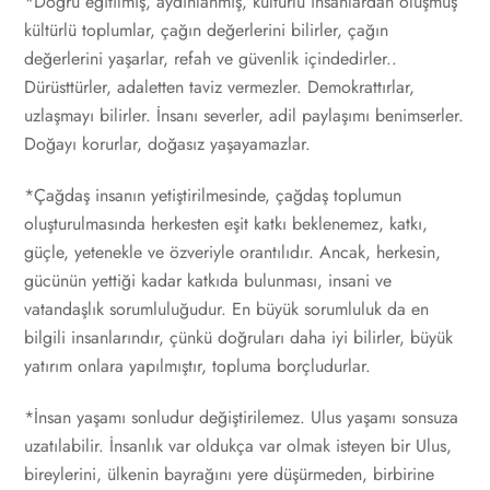
*Doğru eğitilmiş, aydınlanmış, kültürlü insanlardan oluşmuş
kültürlü toplumlar, çağın değerlerini bilirler, çağın
değerlerini yaşarlar, refah ve güvenlik içindedirler..
Dürüsttürler, adaletten taviz vermezler. Demokrattırlar,
uzlaşmayı bilirler. İnsanı severler, adil paylaşımı benimserler.
Doğayı korurlar, doğasız yaşayamazlar.
*Çağdaş insanın yetiştirilmesinde, çağdaş toplumun
oluşturulmasında herkesten eşit katkı beklenemez, katkı,
güçle, yetenekle ve özveriyle orantılıdır. Ancak, herkesin,
gücünün yettiği kadar katkıda bulunması, insani ve
vatandaşlık sorumluluğudur. En büyük sorumluluk da en
bilgili insanlarındır, çünkü doğruları daha iyi bilirler, büyük
yatırım onlara yapılmıştır, topluma borçludurlar.
*İnsan yaşamı sonludur değiştirilemez. Ulus yaşamı sonsuza
uzatılabilir. İnsanlık var oldukça var olmak isteyen bir Ulus,
bireylerini, ülkenin bayrağını yere düşürmeden, birbirine