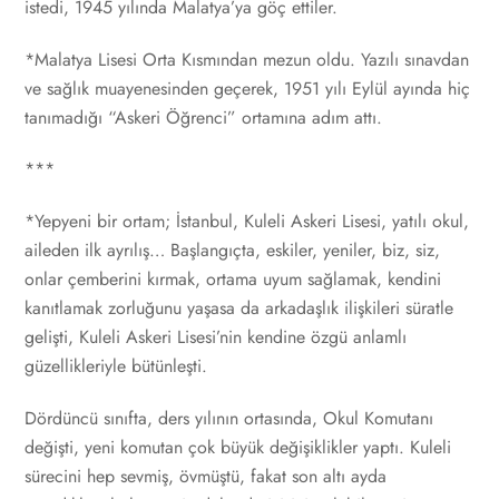
istedi, 1945 yılında Malatya’ya göç ettiler.
*Malatya Lisesi Orta Kısmından mezun oldu. Yazılı sınavdan
ve sağlık muayenesinden geçerek, 1951 yılı Eylül ayında hiç
tanımadığı “Askeri Öğrenci” ortamına adım attı.
***
*Yepyeni bir ortam; İstanbul, Kuleli Askeri Lisesi, yatılı okul,
aileden ilk ayrılış… Başlangıçta, eskiler, yeniler, biz, siz,
onlar çemberini kırmak, ortama uyum sağlamak, kendini
kanıtlamak zorluğunu yaşasa da arkadaşlık ilişkileri süratle
gelişti, Kuleli Askeri Lisesi’nin kendine özgü anlamlı
güzellikleriyle bütünleşti.
Dördüncü sınıfta, ders yılının ortasında, Okul Komutanı
değişti, yeni komutan çok büyük değişiklikler yaptı. Kuleli
sürecini hep sevmiş, övmüştü, fakat son altı ayda