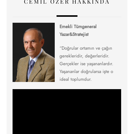
CEMIL ÖZER HAKKINDA
Emekli Tümgeneral
Yazar&Stratejist
“Doğrular ortamın ve çağın
gerekleridir, değerleridir.
Gerçekler ise yaşananlardır.
Yaşananlar doğrularsa işte o
ideal toplumdur.