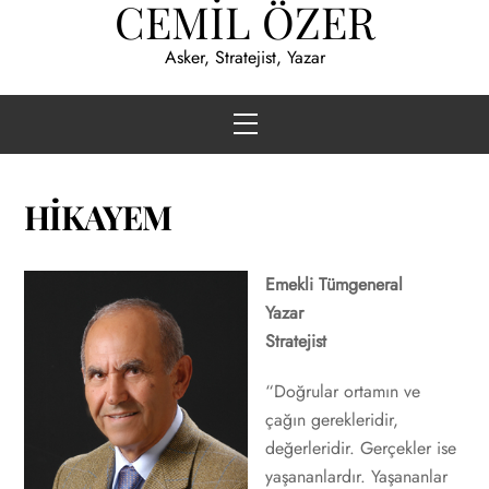
CEMİL ÖZER
Skip
to
Asker, Stratejist, Yazar
content
Menu
HİKAYEM
Emekli Tümgeneral
Yazar
Stratejist
“Doğrular ortamın ve
çağın gerekleridir,
değerleridir. Gerçekler ise
yaşananlardır. Yaşananlar