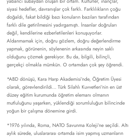
yabancı subaydan oluşan bir ortam. Kültürler, inançlar,
siyasi hedefler, davranışlar çok farklı. Farklılıkların çoğu
doğaldı, fakat bildiği bazı konuların bazıları tarafından
farklı dile getirilmesini yadırgamıştı. İnsanlar doğruları
değil, kendilerine ezberletilenleri konuşuyorlar.
Aldanmamak için, doğru gözlem, doğru değerlendirme
yapmak, görünenin, söylenenin arkasında neyin saklı
olduğunu çözmek gerekiyor. Bu da, bilgili, bilinçli,
gerçekçi olmakla mümkün. O ortamdan çok şey öğrendi.
*ABD dönüşü, Kara Harp Akademisi’nde, Öğretim Üyesi
olarak, görevlendirildi… Türk Silahlı Kuvvetleri’nin en üst
düzey eğitim kurumunda öğretim elemanı olmanın
mutluluğunu yaşarken, yüklendiği sorumluluğun bilincinde
yoğun bir çalışma dönemine girdi.
*1976 yılında, Roma, NATO Savunma Koleji’ne seçildi. Altı
aylık sürede, uluslararası ortamda isim yapmış uzmanların