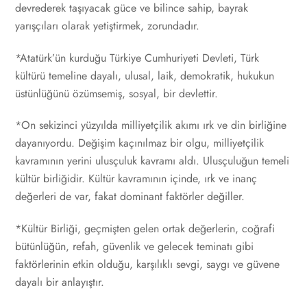
devrederek taşıyacak güce ve bilince sahip, bayrak
yarışçıları olarak yetiştirmek, zorundadır.
*Atatürk’ün kurduğu Türkiye Cumhuriyeti Devleti, Türk
kültürü temeline dayalı, ulusal, laik, demokratik, hukukun
üstünlüğünü özümsemiş, sosyal, bir devlettir.
*On sekizinci yüzyılda milliyetçilik akımı ırk ve din birliğine
dayanıyordu. Değişim kaçınılmaz bir olgu, milliyetçilik
kavramının yerini ulusçuluk kavramı aldı. Ulusçuluğun temeli
kültür birliğidir. Kültür kavramının içinde, ırk ve inanç
değerleri de var, fakat dominant faktörler değiller.
*Kültür Birliği, geçmişten gelen ortak değerlerin, coğrafi
bütünlüğün, refah, güvenlik ve gelecek teminatı gibi
faktörlerinin etkin olduğu, karşılıklı sevgi, saygı ve güvene
dayalı bir anlayıştır.