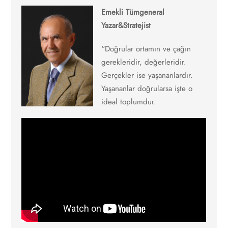
Emekli Tümgeneral
Yazar&Stratejist
“Doğrular ortamın ve çağın
gerekleridir, değerleridir.
Gerçekler ise yaşananlardır.
Yaşananlar doğrularsa işte o
ideal toplumdur.