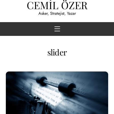
CEMİL ÖZER
Skip
to
Asker, Stratejist, Yazar
content
Menu
slider