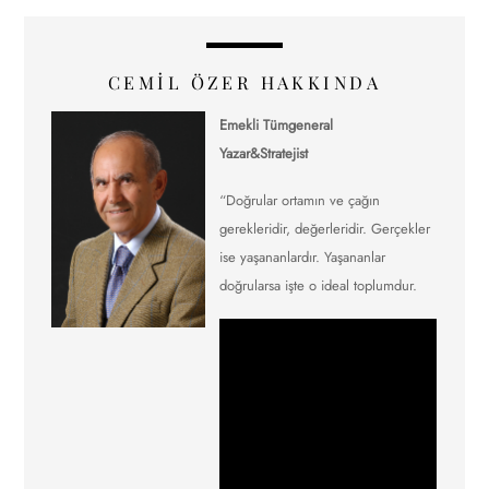
CEMIL ÖZER HAKKINDA
Emekli Tümgeneral
Yazar&Stratejist
“Doğrular ortamın ve çağın
gerekleridir, değerleridir. Gerçekler
ise yaşananlardır. Yaşananlar
doğrularsa işte o ideal toplumdur.