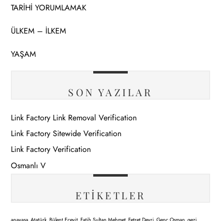
TARİHİ YORUMLAMAK
ÜLKEM – İLKEM
YAŞAM
SON YAZILAR
Link Factory Link Removal Verification
Link Factory Sitewide Verification
Link Factory Verification
Osmanlı V
ETIKETLER
anayasa
Atatürk
Bülent Ecevit
Fatih Sultan Mehmet
Fetret Devri
Genç Osman
gezi